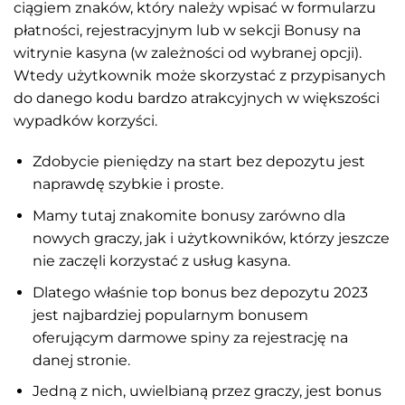
ciągiem znaków, który należy wpisać w formularzu
płatności, rejestracyjnym lub w sekcji Bonusy na
witrynie kasyna (w zależności od wybranej opcji).
Wtedy użytkownik może skorzystać z przypisanych
do danego kodu bardzo atrakcyjnych w większości
wypadków korzyści.
Zdobycie pieniędzy na start bez depozytu jest
naprawdę szybkie i proste.
Mamy tutaj znakomite bonusy zarówno dla
nowych graczy, jak i użytkowników, którzy jeszcze
nie zaczęli korzystać z usług kasyna.
Dlatego właśnie top bonus bez depozytu 2023
jest najbardziej popularnym bonusem
oferującym darmowe spiny za rejestrację na
danej stronie.
Jedną z nich, uwielbianą przez graczy, jest bonus