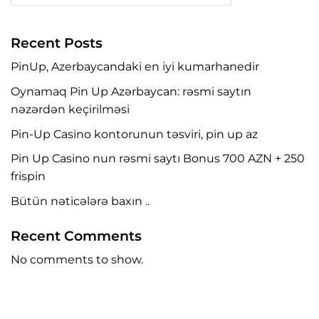
Recent Posts
PinUp, Azerbaycandaki en iyi kumarhanedir
Oynamaq Pin Up Azərbaycan: rəsmi saytın
nəzərdən keçirilməsi
Pin-Up Casino kontorunun təsviri, pin up az
Pin Up Casino nun rəsmi saytı Bonus 700 AZN + 250
frispin
Bütün nəticələrə baxın ..
Recent Comments
No comments to show.