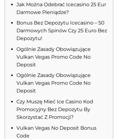
Jak Można Odebrać Icecasino 25 Eur
Darmowe Pieniądze?
Bonus Bez Depozytu Icecasino – 50
Darmowych Spinów Czy 25 Euro Bez
Depozytu!
Ogólnie Zasady Obowiązujące
Vulkan Vegas Promo Code No
Deposit
Ogólnie Zasady Obowiązujące
Vulkan Vegas Promo Code No
Deposit
Czy Muszę Mieć Ice Casino Kod
Promocyjny Bez Depozytu By
Skorzystać Z Promocji?
Vulkan Vegas No Deposit Bonus
Code