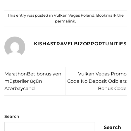
This entry was posted in
Vulkan Vegas Poland
. Bookmark the
permalink
.
KISHASTRAVELBIZOPPORTUNITIES
MarathonBet bonus yeni
Vulkan Vegas Promo
müştərilər üçün
Code No Deposit Odbierz
Azərbaycand
Bonus Code
Search
Search