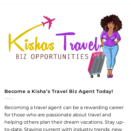
Become a Kisha’s Travel Biz Agent Today!
Becoming a travel agent can be a rewarding career
for those who are passionate about travel and
helping others plan their dream vacations. Stay up-
to-date, Staying current with industry trends, new