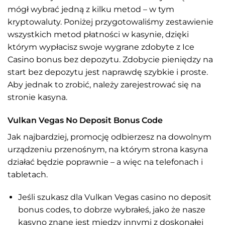
mógł wybrać jedną z kilku metod – w tym
kryptowaluty. Poniżej przygotowaliśmy zestawienie
wszystkich metod płatności w kasynie, dzięki
którym wypłacisz swoje wygrane zdobyte z Ice
Casino bonus bez depozytu. Zdobycie pieniędzy na
start bez depozytu jest naprawdę szybkie i proste.
Aby jednak to zrobić, należy zarejestrować się na
stronie kasyna.
Vulkan Vegas No Deposit Bonus Code
Jak najbardziej, promocję odbierzesz na dowolnym
urządzeniu przenośnym, na którym strona kasyna
działać będzie poprawnie – a więc na telefonach i
tabletach.
Jeśli szukasz dla Vulkan Vegas casino no deposit
bonus codes, to dobrze wybrałeś, jako że nasze
kasyno znane jest między innymi z doskonałej