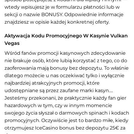
wtedy wpisujesz je w formularzu płatności lub w
sekcji o nazwie BONUSY. Odpowiednie informacje
znajdziesz w opisie każdej konkretnej oferty.
Aktywacja Kodu Promocyjnego W Kasynie Vulkan
Vegas
Wśród fanów promocji kasynowych zdecydowanie
nie brakuje osób, które lubią korzystać z tego, co do
zaoferowania mają bonusy bez depozytu. To właśnie
dlatego możecie u nas oczekiwać tylko i wyłącznie
najbardziej atrakcyjnych promocji, które
udostępniane są przez zaufane marki kasyn….
Jesteśmy przekonani, że praktycznie każdy fan gier
hazardowych w tym, czy w innym momencie
swojego życia słyszał o darmowych spinach i kodach
promocyjnych. Oczywiście jest to bardzo miłe, kiedy
otrzymujesz IceCasino bonus bez depozytu 25€ za