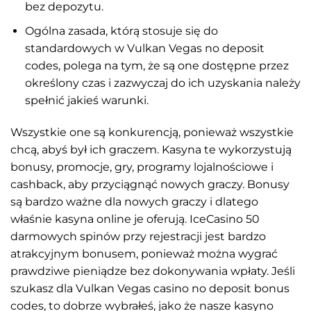
bez depozytu.
Ogólna zasada, którą stosuje się do
standardowych w Vulkan Vegas no deposit
codes, polega na tym, że są one dostępne przez
określony czas i zazwyczaj do ich uzyskania należy
spełnić jakieś warunki.
Wszystkie one są konkurencją, ponieważ wszystkie
chcą, abyś był ich graczem. Kasyna te wykorzystują
bonusy, promocje, gry, programy lojalnościowe i
cashback, aby przyciągnąć nowych graczy. Bonusy
są bardzo ważne dla nowych graczy i dlatego
właśnie kasyna online je oferują. IceCasino 50
darmowych spinów przy rejestracji jest bardzo
atrakcyjnym bonusem, ponieważ można wygrać
prawdziwe pieniądze bez dokonywania wpłaty. Jeśli
szukasz dla Vulkan Vegas casino no deposit bonus
codes, to dobrze wybrałeś, jako że nasze kasyno