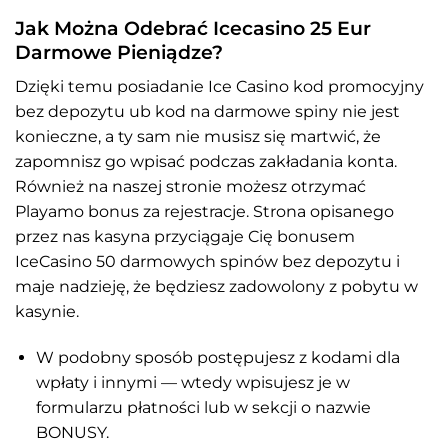
Jak Można Odebrać Icecasino 25 Eur
Darmowe Pieniądze?
Dzięki temu posiadanie Ice Casino kod promocyjny
bez depozytu ub kod na darmowe spiny nie jest
konieczne, a ty sam nie musisz się martwić, że
zapomnisz go wpisać podczas zakładania konta.
Również na naszej stronie możesz otrzymać
Playamo bonus za rejestracje. Strona opisanego
przez nas kasyna przyciągaje Cię bonusem
IceCasino 50 darmowych spinów bez depozytu i
maje nadzieję, że będziesz zadowolony z pobytu w
kasynie.
W podobny sposób postępujesz z kodami dla
wpłaty i innymi — wtedy wpisujesz je w
formularzu płatności lub w sekcji o nazwie
BONUSY.