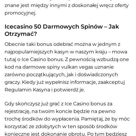
znane jest między innymi z doskonałej wręcz oferty
promocyjnej.
Icecasino 50 Darmowych Spinów – Jak
Otrzymać?
Obecnie taki bonus odebrać można w jednym z
najpopularniejszych kasyn w naszym kraju – mowa
tutaj o Ice Casino bonus. Z pewnością wzbudzą one
kod na darmowe spiny vulkan vegas
uznanie
zarówno początkujących, jak i doświadczonych
graczy. Kiedy już wypełnisz informacje, zaakceptuj
Regulamin Kasyna i potwierdź je.
Gdy skończysz już grać z Ice Casino bonus za
rejestrację, na twoim koncie będzie na pewno
trochę środków do wypłacenia. Pamiętaj, że by móc
korzystać ze zdobytych w ten sposób środków
konieczne jest dokonanie obrotu. Po tym będziesz