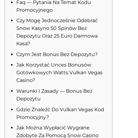
Faq — Pytania Na Temat Kodu
Promocyjnego
Czy Mogę Jednocześnie Odebrać
Snow Kasyno 50 Spinów Bez
Depozytu Oraz 25 Euro Darmowa
Kasa?
Czym Jest Bonus Bez Depozytu?
Jak Korzystać Unces Bonusów
Gotówkowych Watts Vulkan Vegas
Casino?
Warunki I Zasady — Bonus Bez
Depozytu
Gdzie Znaleźć Do Vulkan Vegas Kod
Promocyjny?
Jak Można Wypłacić Wygrane
Zdobyte Za Pomocą Snow Casino