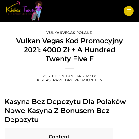
Skip
to
content
VULKANVEGAS POLAND
Vulkan Vegas Kod Promocyjny
2021: 4000 Zł + A Hundred
Twenty Five F
POSTED ON
JUNE 14, 2022
BY
KISHASTRAVELBIZOPPORTUNITIES
Kasyna Bez Depozytu Dla Polaków
Nowe Kasyna Z Bonusem Bez
Depozytu
Content