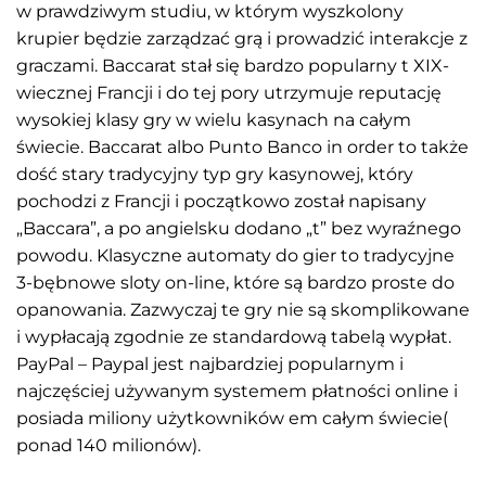
w prawdziwym studiu, w którym wyszkolony
krupier będzie zarządzać grą i prowadzić interakcje z
graczami. Baccarat stał się bardzo popularny t XIX-
wiecznej Francji i do tej pory utrzymuje reputację
wysokiej klasy gry w wielu kasynach na całym
świecie. Baccarat albo Punto Banco in order to także
dość stary tradycyjny typ gry kasynowej, który
pochodzi z Francji i początkowo został napisany
„Baccara”, a po angielsku dodano „t” bez wyraźnego
powodu. Klasyczne automaty do gier to tradycyjne
3-bębnowe sloty on-line, które są bardzo proste do
opanowania. Zazwyczaj te gry nie są skomplikowane
i wypłacają zgodnie ze standardową tabelą wypłat.
PayPal – Paypal jest najbardziej popularnym i
najczęściej używanym systemem płatności online i
posiada miliony użytkowników em całym świecie(
ponad 140 milionów).