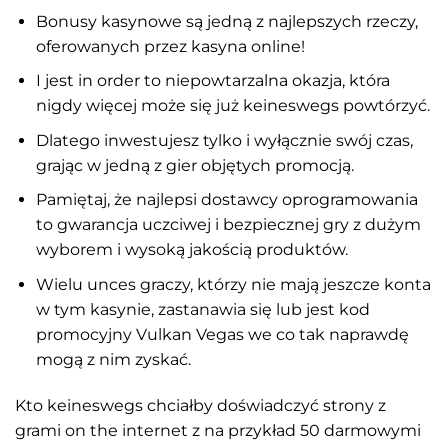
Bonusy kasynowe są jedną z najlepszych rzeczy,
oferowanych przez kasyna online!
I jest in order to niepowtarzalna okazja, która
nigdy więcej może się już keineswegs powtórzyć.
Dlatego inwestujesz tylko i wyłącznie swój czas,
grając w jedną z gier objętych promocją.
Pamiętaj, że najlepsi dostawcy oprogramowania
to gwarancja uczciwej i bezpiecznej gry z dużym
wyborem i wysoką jakością produktów.
Wielu unces graczy, którzy nie mają jeszcze konta
w tym kasynie, zastanawia się lub jest kod
promocyjny Vulkan Vegas we co tak naprawdę
mogą z nim zyskać.
Kto keineswegs chciałby doświadczyć strony z
grami on the internet z na przykład 50 darmowymi