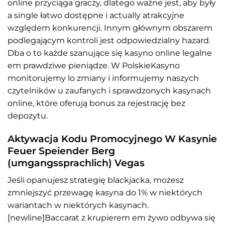
online przyciąga graczy, dlatego ważne jest, aby były
a single łatwo dostępne i actually atrakcyjne
względem konkurencji. Innym głównym obszarem
podlegającym kontroli jest odpowiedzialny hazard.
Dba o to każde szanujące się kasyno online legalne
em prawdziwe pieniądze. W PolskieKasyno
monitorujemy lo zmiany i informujemy naszych
czytelników u zaufanych i sprawdzonych kasynach
online, które oferują bonus za rejestrację bez
depozytu.
Aktywacja Kodu Promocyjnego W Kasynie
Feuer Speiender Berg
(umgangssprachlich) Vegas
Jeśli opanujesz strategię blackjacka, możesz
zmniejszyć przewagę kasyna do 1% w niektórych
wariantach w niektórych kasynach.
[newline]Baccarat z krupierem em żywo odbywa się