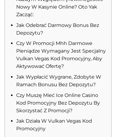
Nowy W Kasynie Online? Oto Yak
Zacząć:
Jak Odebrać Darmowy Bonus Bez
Depozytu?
Czy W Promocji Mhh Darmowe
Pieniądze Wymagany Jest Specjalny
Vulkan Vegas Kod Promocyjny, Aby
Aktywować Ofertę?
Jak Wypłacić Wygrane, Zdobyte W
Ramach Bonusu Bez Depozytu?
Czy Muszę Mieć Ice Online Casino
Kod Promocyjny Bez Depozytu By
Skorzystać Z Promocji?
Jak Działa W Vulkan Vegas Kod
Promocyjny