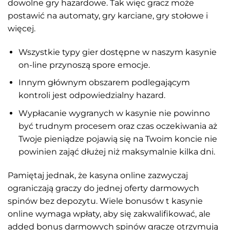
dowolne gry hazardowe. Tak więc gracz może
postawić na automaty, gry karciane, gry stołowe i
więcej.
Wszystkie typy gier dostępne w naszym kasynie
on-line przynoszą spore emocje.
Innym głównym obszarem podlegającym
kontroli jest odpowiedzialny hazard.
Wypłacanie wygranych w kasynie nie powinno
być trudnym procesem oraz czas oczekiwania aż
Twoje pieniądze pojawią się na Twoim koncie nie
powinien zająć dłużej niż maksymalnie kilka dni.
Pamiętaj jednak, że kasyna online zazwyczaj
ograniczają graczy do jednej oferty darmowych
spinów bez depozytu. Wiele bonusów t kasynie
online wymaga wpłaty, aby się zakwalifikować, ale
added bonus darmowych spinów gracze otrzymują