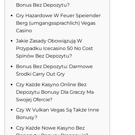
Bonus Bez Depozytu?
Gry Hazardowe W Feuer Speiender
Berg (umgangssprachlich) Vegas
Casino
Jakie Zasady Obowiązują W
Przypadku Icecasino 50 No Cost
Spinów Bez Depozytu?
Bonus Bez Depozytu: Darmowe
Środki Carry Out Gry
Czy Każde Kasyno Online Bez
Depozytu Bonusy Dla Graczy Ma
Swojej Ofercie?
Czy W Vulkan Vegas Są Także Inne
Bonusy?
Czy Każde Nowe Kasyno Bez