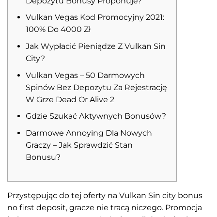
Depozytu Bonusy Proponuje?
Vulkan Vegas Kod Promocyjny 2021:
100% Do 4000 Zł
Jak Wypłacić Pieniądze Z Vulkan Sin
City?
Vulkan Vegas – 50 Darmowych
Spinów Bez Depozytu Za Rejestrację
W Grze Dead Or Alive 2
Gdzie Szukać Aktywnych Bonusów?
Darmowe Annoying Dla Nowych
Graczy – Jak Sprawdzić Stan
Bonusu?
Przystępując do tej oferty na Vulkan Sin city bonus
no first deposit, gracze nie tracą niczego. Promocja