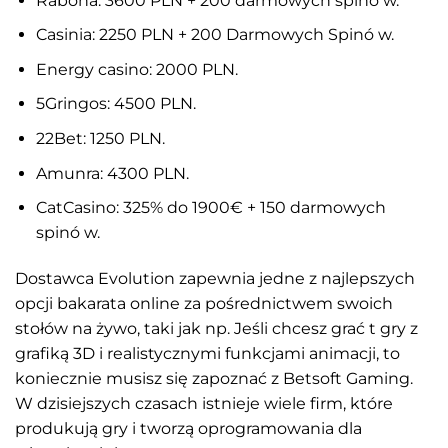
Rabona: 3600 PLN + 200 darmowych spinó w.
Casinia: 2250 PLN + 200 Darmowych Spinó w.
Energy casino: 2000 PLN.
5Gringos: 4500 PLN.
22Bet: 1250 PLN.
Amunra: 4300 PLN.
CatCasino: 325% do 1900€ + 150 darmowych
spinó w.
Dostawca Evolution zapewnia jedne z najlepszych
opcji bakarata online za pośrednictwem swoich
stołów na żywo, taki jak np. Jeśli chcesz grać t gry z
grafiką 3D i realistycznymi funkcjami animacji, to
koniecznie musisz się zapoznać z Betsoft Gaming.
W dzisiejszych czasach istnieje wiele firm, które
produkują gry i tworzą oprogramowania dla