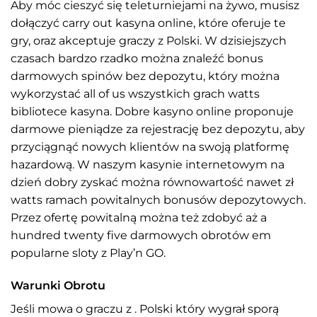
Aby móc cieszyć się teleturniejami na żywo, musisz
dołączyć carry out kasyna online, które oferuje te
gry, oraz akceptuje graczy z Polski. W dzisiejszych
czasach bardzo rzadko można znaleźć bonus
darmowych spinów bez depozytu, który można
wykorzystać all of us wszystkich grach watts
bibliotece kasyna. Dobre kasyno online proponuje
darmowe pieniądze za rejestrację bez depozytu, aby
przyciągnąć nowych klientów na swoją platformę
hazardową. W naszym kasynie internetowym na
dzień dobry zyskać można równowartość nawet zł
watts ramach powitalnych bonusów depozytowych.
Przez ofertę powitalną można też zdobyć aż a
hundred twenty five darmowych obrotów em
popularne sloty z Play’n GO.
Warunki Obrotu
Jeśli mowa o graczu z . Polski który wygrał sporą