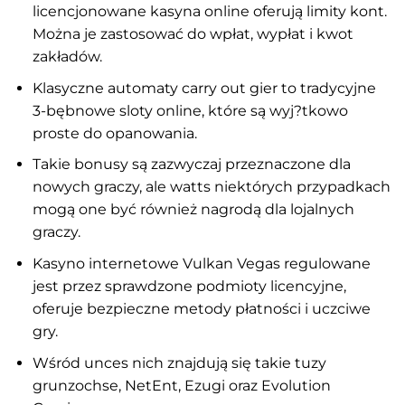
licencjonowane kasyna online oferują limity kont.
Można je zastosować do wpłat, wypłat i kwot
zakładów.
Klasyczne automaty carry out gier to tradycyjne
3-bębnowe sloty online, które są wyj?tkowo
proste do opanowania.
Takie bonusy są zazwyczaj przeznaczone dla
nowych graczy, ale watts niektórych przypadkach
mogą one być również nagrodą dla lojalnych
graczy.
Kasyno internetowe Vulkan Vegas regulowane
jest przez sprawdzone podmioty licencyjne,
oferuje bezpieczne metody płatności i uczciwe
gry.
Wśród unces nich znajdują się takie tuzy
grunzochse, NetEnt, Ezugi oraz Evolution