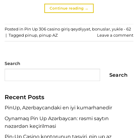
Continue reading
→
Posted in
Pin Up 306 casino giriş qeydiyyat, bonuslar, yukle - 62
|
Tagged
pinup
,
pinup AZ
Leave a comment
Search
Search
Recent Posts
PinUp, Azerbaycandaki en iyi kumarhanedir
Oynamaq Pin Up Azərbaycan: rəsmi saytın
nəzərdən keçirilməsi
Pin-Up Casino kontorunun təsviri, pin up az