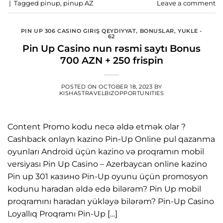
|
Tagged
pinup
,
pinup AZ
Leave a comment
PIN UP 306 CASINO GIRIŞ QEYDIYYAT, BONUSLAR, YUKLE -
62
Pin Up Casino nun rəsmi saytı Bonus
700 AZN + 250 frispin
POSTED ON
OCTOBER 18, 2023
BY
KISHASTRAVELBIZOPPORTUNITIES
Content Promo kodu necə əldə etmək olar ?
Cashback onlayn kazino Pin-Up Online pul qazanma
oyunları Android üçün kazino və proqramın mobil
versiyası Pin Up Casino – Azerbaycan online kazino
Pin up 301 казино Pin-Up oyunu üçün promosyon
kodunu haradan əldə edə bilərəm? Pin Up mobil
proqramını haradan yükləyə bilərəm? Pin-Up Casino
Loyallıq Proqramı Pin-Up […]