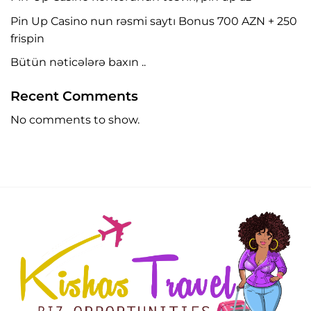
Pin Up Casino nun rəsmi saytı Bonus 700 AZN + 250
frispin
Bütün nəticələrə baxın ..
Recent Comments
No comments to show.