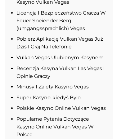
Kasyno Vulkan Vegas
Licencja I Bezpieczeństwo Gracza W
Feuer Speiender Berg
(umgangssprachlich) Vegas
Pobierz Aplikację Vulkan Vegas Już
Dziś I Graj Na Telefonie
Vulkan Vegas Ulubionym Kasynem
Recenzja Kasyna Vulkan Las Vegas I
Opinie Graczy
Minusy I Zalety Kasyno Vegas
Super Kasyno-kiedyś Bylo
Polskie Kasyno Online Vulkan Vegas
Popularne Pytania Dotyczące
Kasyno Online Vulkan Vegas W
Polsce