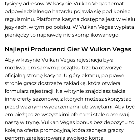
tysięcy adresów. W kasynie Vulkan Vegas temat
odpowiedzialnego hazardu pojawia się pod koniec
regulaminu. Platforma kasyna dostępna jest w wielu
językach, w tym po polsku. W Vulkan Vegas wypłata
pieniędzy to naprawdę nic skomplikowanego.
Najlepsi Producenci Gier W Vulkan Vegas
Aby w kasynie Vulkan Vegas rejestracja była
możliwa, em samym początku trzeba otworzyć
oficjalną stronę kasyna. U góry ekranu, po prawej
stronie gracz dostrzeże zakładkę, która otwiera
formularz rejestracji. Na witrynie znajdziesz także
inne oferty sezonowe, z których możesz skorzystać
przed ważnymi wydarzeniami lub świętami. Aby być
em bieżąco ze wszystkimi ofertami stale obserwuj
naszą witrynę. Vulkan Vegas bonus bez depozytu to
kolejna oferta promocyjna, która zachęca graczy
perform zarejestrowania swojego konta.