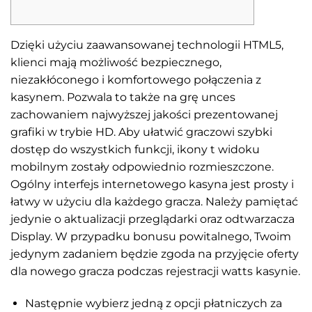
Dzięki użyciu zaawansowanej technologii HTML5,
klienci mają możliwość bezpiecznego,
niezakłóconego i komfortowego połączenia z
kasynem. Pozwala to także na grę unces
zachowaniem najwyższej jakości prezentowanej
grafiki w trybie HD. Aby ułatwić graczowi szybki
dostęp do wszystkich funkcji, ikony t widoku
mobilnym zostały odpowiednio rozmieszczone.
Ogólny interfejs internetowego kasyna jest prosty i
łatwy w użyciu dla każdego gracza. Należy pamiętać
jedynie o aktualizacji przeglądarki oraz odtwarzacza
Display. W przypadku bonusu powitalnego, Twoim
jedynym zadaniem będzie zgoda na przyjęcie oferty
dla nowego gracza podczas rejestracji watts kasynie.
Następnie wybierz jedną z opcji płatniczych za