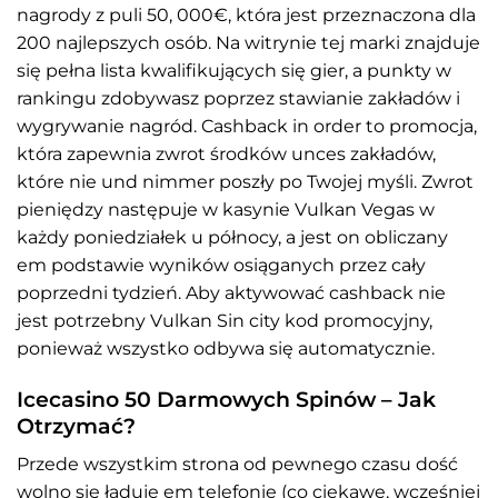
nagrody z puli 50, 000€, która jest przeznaczona dla
200 najlepszych osób. Na witrynie tej marki znajduje
się pełna lista kwalifikujących się gier, a punkty w
rankingu zdobywasz poprzez stawianie zakładów i
wygrywanie nagród. Cashback in order to promocja,
która zapewnia zwrot środków unces zakładów,
które nie und nimmer poszły po Twojej myśli. Zwrot
pieniędzy następuje w kasynie Vulkan Vegas w
każdy poniedziałek u północy, a jest on obliczany
em podstawie wyników osiąganych przez cały
poprzedni tydzień. Aby aktywować cashback nie
jest potrzebny Vulkan Sin city kod promocyjny,
ponieważ wszystko odbywa się automatycznie.
Icecasino 50 Darmowych Spinów – Jak
Otrzymać?
Przede wszystkim strona od pewnego czasu dość
wolno się ładuje em telefonie (co ciekawe, wcześniej