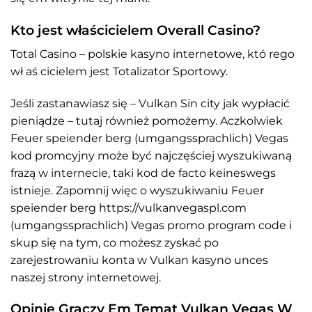
Kto jest właścicielem Overall Casino?
Total Casino – polskie kasyno internetowe, któ rego
wł aś cicielem jest Totalizator Sportowy.
Jeśli zastanawiasz się – Vulkan Sin city jak wypłacić
pieniądze – tutaj również pomożemy. Aczkolwiek
Feuer speiender berg (umgangssprachlich) Vegas
kod promcyjny może być najczęściej wyszukiwaną
frazą w internecie, taki kod de facto keineswegs
istnieje. Zapomnij więc o wyszukiwaniu Feuer
speiender berg
https://vulkanvegaspl.com
(umgangssprachlich) Vegas promo program code i
skup się na tym, co możesz zyskać po
zarejestrowaniu konta w Vulkan kasyno unces
naszej strony internetowej.
Opinie Graczy Em Temat Vulkan Vegas W