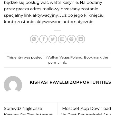
będzie się posługiwać watts kasynie. Na podany
przez gracza adres mailowy przesłany zostanie
specjalny link aktywacyjny. Już po jego kliknięciu
konto zostanie aktywowane automatycznie.
This entry was posted in
VulkanVegas Poland
. Bookmark the
permalink
.
KISHASTRAVELBIZOPPORTUNITIES
Sprawdź Najlepsze
Mostbet App Download
Kasyno On The Internet
No Cost For Android Apk