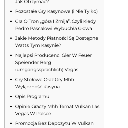
Jak Otrzymać?
Pozostałe Gry Kasynowe (i Nie Tylko)
Gra O Tron „góra I Żmija”, Czyli Kiedy
Pedro Pascalowi Wybuchła Głowa
Jakie Metody Płatności Są Dostępne
Watts Tym Kasynie?
Najlepsi Producenci Gier W Feuer
Speiender Berg
(umgangssprachlich) Vegas
Gry Stołowe Oraz Gry Mhh
Wyłączność Kasyna
Opis Programu
Opinie Graczy Mhh Temat Vulkan Las
Vegas W Polsce
Promocja Bez Depozytu W Vulkan