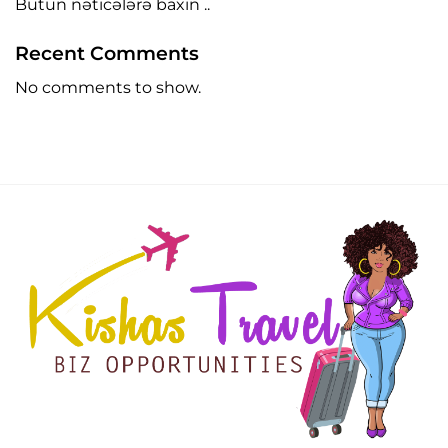
Bütün nəticələrə baxın ..
Recent Comments
No comments to show.