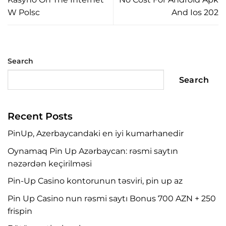
W Polsc
And Ios 202
Search
Search
Recent Posts
PinUp, Azerbaycandaki en iyi kumarhanedir
Oynamaq Pin Up Azərbaycan: rəsmi saytın
nəzərdən keçirilməsi
Pin-Up Casino kontorunun təsviri, pin up az
Pin Up Casino nun rəsmi saytı Bonus 700 AZN + 250
frispin