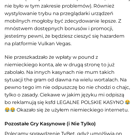
nie było w tym zakresie problemów). Również
wystylowanie trybu na przeglądarki urządzeń
mobilnych mogłoby być zdecydowanie lepsze. Z
mnóstwem dostępnych bonusów i promocji,
jesteśmy pewni, że będziesz cieszyć się hazardem
na platformie Vulkan Vegas.
Nie przeszkadzało że wpłaty w pound z
niemieckiego konta, ale w drugą stronę to już
zabolało. Na innych kasynach nie mum takich
sytuacji the gram od dawna na wielu wortalach. Na
pewno tego im nie odpuszczę bo nie chodzi o chajc,
tylko o zasady. Ciekawe w jakim języku mi odpiszą
bo reklamują się ksfd LEGALNE POLSKIE KASYNO
Okazało się że użyłem niemieckiego internetu.
Pozostałe Gry Kasynowe (i Nie Tylko)
Polecamy sprawdzenie TvBet, gdyż umożliwia on