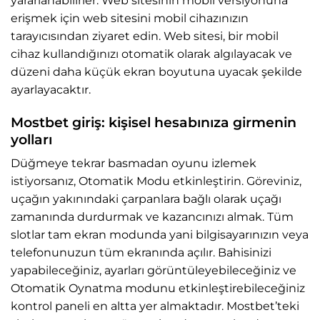
yararlanabilirler. Web sitesinin mobil versiyonuna
erişmek için web sitesini mobil cihazınızın
tarayıcısından ziyaret edin. Web sitesi, bir mobil
cihaz kullandığınızı otomatik olarak algılayacak ve
düzeni daha küçük ekran boyutuna uyacak şekilde
ayarlayacaktır.
Mostbet giriş: kişisel hesabınıza girmenin
yolları
Düğmeye tekrar basmadan oyunu izlemek
istiyorsanız, Otomatik Modu etkinleştirin. Göreviniz,
uçağın yakınındaki çarpanlara bağlı olarak uçağı
zamanında durdurmak ve kazancınızı almak. Tüm
slotlar tam ekran modunda yani bilgisayarınızın veya
telefonunuzun tüm ekranında açılır. Bahisinizi
yapabileceğiniz, ayarları görüntüleyebileceğiniz ve
Otomatik Oynatma modunu etkinleştirebileceğiniz
kontrol paneli en altta yer almaktadır. Mostbet’teki