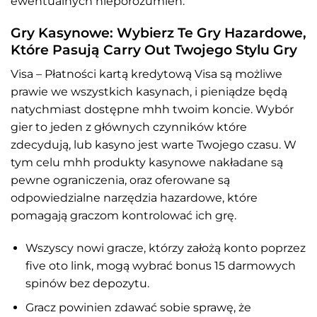
ewentualnych nieporozumień.
Gry Kasynowe: Wybierz Te Gry Hazardowe,
Które Pasują Carry Out Twojego Stylu Gry
Visa – Płatności kartą kredytową Visa są możliwe
prawie we wszystkich kasynach, i pieniądze będą
natychmiast dostępne mhh twoim koncie. Wybór
gier to jeden z głównych czynników które
zdecydują, lub kasyno jest warte Twojego czasu. W
tym celu mhh produkty kasynowe nakładane są
pewne ograniczenia, oraz oferowane są
odpowiedzialne narzędzia hazardowe, które
pomagają graczom kontrolować ich grę.
Wszyscy nowi gracze, którzy założą konto poprzez
five oto link, mogą wybrać bonus 15 darmowych
spinów bez depozytu.
Gracz powinien zdawać sobie sprawę, że