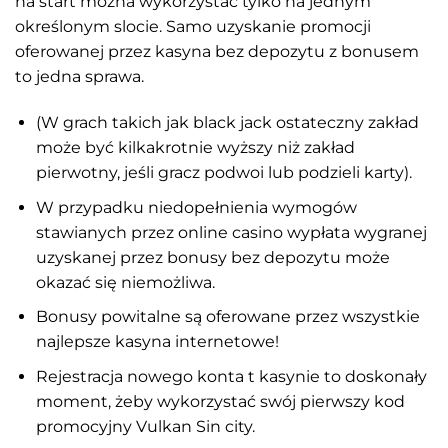
na start można wykorzystać tylko na jednym
określonym slocie. Samo uzyskanie promocji
oferowanej przez kasyna bez depozytu z bonusem
to jedna sprawa.
(W grach takich jak black jack ostateczny zakład
może być kilkakrotnie wyższy niż zakład
pierwotny, jeśli gracz podwoi lub podzieli karty).
W przypadku niedopełnienia wymogów
stawianych przez online casino wypłata wygranej
uzyskanej przez bonusy bez depozytu może
okazać się niemożliwa.
Bonusy powitalne są oferowane przez wszystkie
najlepsze kasyna internetowe!
Rejestracja nowego konta t kasynie to doskonały
moment, żeby wykorzystać swój pierwszy kod
promocyjny Vulkan Sin city.