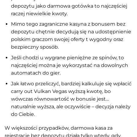
depozytu jako darmowa gotówka to najczęściej
raczej niewielkie kwoty.
Mimo tego zagraniczne kasyna z bonusem bez
depozytu chętnie decydują się na udostępnienie
polskim graczom swojej oferty t wygodny oraz
bezpieczny sposób.
Jeśli chodzi u wygrane pieniężne ze spinów, to
najczęściej można je wykorzystać na dowolnych
automatach do gier.
Jak łatwo przeliczyć, bardziej kalkuluje się wpłacić
carry out Vulkan Vegas wyższą kwotę, bo
wówczas równowartość w bonusie jest…
naturalnie wyższa, ale oczywiście – decyzja należy
do Ciebie.
W większości przypadków, darmowa kasa za
rejestrację bez depozytu działa tylko wtedy, gdy