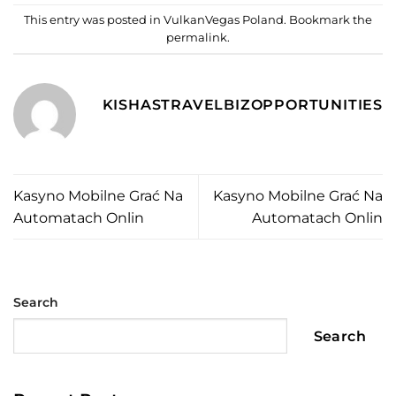
This entry was posted in
VulkanVegas Poland
. Bookmark the
permalink
.
KISHASTRAVELBIZOPPORTUNITIES
Kasyno Mobilne Grać Na
Kasyno Mobilne Grać Na
Automatach Onlin
Automatach Onlin
Search
Search