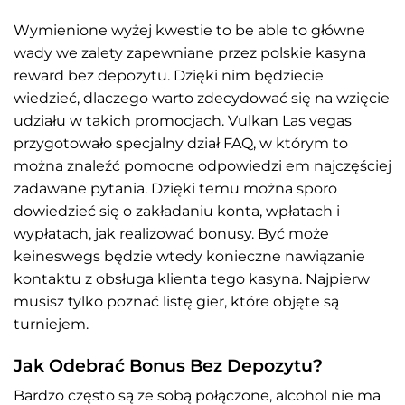
Wymienione wyżej kwestie to be able to główne
wady we zalety zapewniane przez polskie kasyna
reward bez depozytu. Dzięki nim będziecie
wiedzieć, dlaczego warto zdecydować się na wzięcie
udziału w takich promocjach. Vulkan Las vegas
przygotowało specjalny dział FAQ, w którym to
można znaleźć pomocne odpowiedzi em najczęściej
zadawane pytania. Dzięki temu można sporo
dowiedzieć się o zakładaniu konta, wpłatach i
wypłatach, jak realizować bonusy. Być może
keineswegs będzie wtedy konieczne nawiązanie
kontaktu z obsługa klienta tego kasyna. Najpierw
musisz tylko poznać listę gier, które objęte są
turniejem.
Jak Odebrać Bonus Bez Depozytu?
Bardzo często są ze sobą połączone, alcohol nie ma