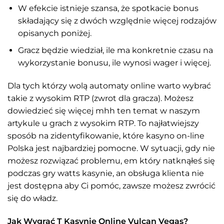
W efekcie istnieje szansa, że spotkacie bonus
składający się z dwóch względnie więcej rodzajów
opisanych poniżej.
Gracz będzie wiedział, ile ma konkretnie czasu na
wykorzystanie bonusu, ile wynosi wager i więcej.
Dla tych którzy wolą automaty online warto wybrać
takie z wysokim RTP (zwrot dla gracza). Możesz
dowiedzieć się więcej mhh ten temat w naszym
artykule u grach z wysokim RTP. To najłatwiejszy
sposób na zidentyfikowanie, które kasyno on-line
Polska jest najbardziej pomocne. W sytuacji, gdy nie
możesz rozwiązać problemu, em który natknąłeś się
podczas gry watts kasynie, an obsługa klienta nie
jest dostępna aby Ci pomóc, zawsze możesz zwrócić
się do władz.
Jak Wygrać T Kasynie Online Vulcan Vegas?