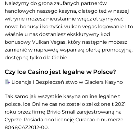
Należymy do grona zaufanych partnerów
handlowych naszego kasyna, dlatego też w naszej
witrynie możesz nieustannie wręcz otrzymywać
nowe bonusy i korzyści.
vulkan vegas logowanie
I to
właśnie u nas dostaniesz ekskluzywny kod
bonusowy Vulkan Vegas, który następnie możesz
zamienić w naprawdę wspaniałą ofertę promocyjną,
dostępną tylko dla Ciebie.
Czy Ice Casino jest legalne w Polsce?
Licencja i Bezpieczeń stwo w Glaciers Kasyno
Tak samo jak wszystkie kasyna online legalne t
polsce. Ice Online casino został o zał oż one t 2021
roku przez firmę Brivio Small zarejestrowaną na
Cyprze. Posiada ono licencję Curacao o numerze
8048/JAZ2012-00.