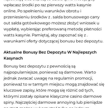
wpłacasz środki po raz pierwszy watts kasynie
online. Po spełnieniu warunków obrotu i
przeniesieniu środków z . salda bonusowego carry
out salda gotówkowego możesz złożyć wniosek u
wypłatę, wybierając preferowaną metodę płatności
watts kasynie. Pamiętaj, aby zapoznać się z .
warunkami oferty dotyczącej bonusu bez depozytu.
Aktualne Bonusy Bez Depozytu W Najlepszych
Kasynach
Bonusy bez depozytu z pewnością są
najpopularniejsze, ponieważ są darmowe. Warto
jednak zwracać uwagę na regulamin promocji,
ponieważ to w tamtym miejscu mogą znajdować się
kluczowe zapisy, które mogą się różnić od tych,
którymi zostały opisane klasyczne casino darmowe
spiny. Najczęściej darmowe annoying lub pieniądze