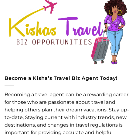
Become a Kisha’s Travel Biz Agent Today!
Becoming a travel agent can be a rewarding career
for those who are passionate about travel and
helping others plan their dream vacations. Stay up-
to-date, Staying current with industry trends, new
destinations, and changes in travel regulations is
important for providing accurate and helpful