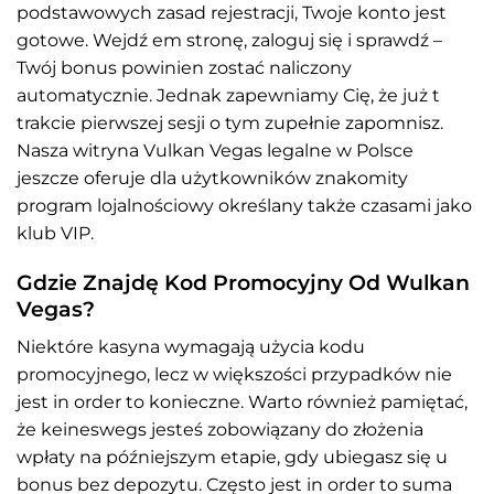
podstawowych zasad rejestracji, Twoje konto jest
gotowe. Wejdź em stronę, zaloguj się i sprawdź –
Twój bonus powinien zostać naliczony
automatycznie. Jednak zapewniamy Cię, że już t
trakcie pierwszej sesji o tym zupełnie zapomnisz.
Nasza witryna Vulkan Vegas legalne w Polsce
jeszcze oferuje dla użytkowników znakomity
program lojalnościowy określany także czasami jako
klub VIP.
Gdzie Znajdę Kod Promocyjny Od Wulkan
Vegas?
Niektóre kasyna wymagają użycia kodu
promocyjnego, lecz w większości przypadków nie
jest in order to konieczne. Warto również pamiętać,
że keineswegs jesteś zobowiązany do złożenia
wpłaty na późniejszym etapie, gdy ubiegasz się u
bonus bez depozytu. Często jest in order to suma