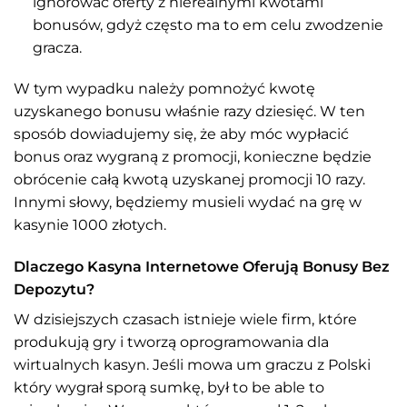
ignorować oferty z nierealnymi kwotami
bonusów, gdyż często ma to em celu zwodzenie
gracza.
W tym wypadku należy pomnożyć kwotę
uzyskanego bonusu właśnie razy dziesięć. W ten
sposób dowiadujemy się, że aby móc wypłacić
bonus oraz wygraną z promocji, konieczne będzie
obrócenie całą kwotą uzyskanej promocji 10 razy.
Innymi słowy, będziemy musieli wydać na grę w
kasynie 1000 złotych.
Dlaczego Kasyna Internetowe Oferują Bonusy Bez
Depozytu?
W dzisiejszych czasach istnieje wiele firm, które
produkują gry i tworzą oprogramowania dla
wirtualnych kasyn. Jeśli mowa um graczu z Polski
który wygrał sporą sumkę, był to be able to