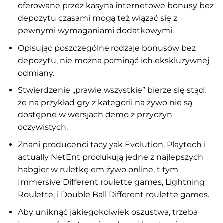
oferowane przez kasyna internetowe bonusy bez
depozytu czasami mogą też wiązać się z
pewnymi wymaganiami dodatkowymi.
Opisując poszczególne rodzaje bonusów bez
depozytu, nie można pominąć ich ekskluzywnej
odmiany.
Stwierdzenie „prawie wszystkie” bierze się stąd,
że na przykład gry z kategorii na żywo nie są
dostępne w wersjach demo z przyczyn
oczywistych.
Znani producenci tacy yak Evolution, Playtech i
actually NetEnt produkują jedne z najlepszych
habgier w ruletkę em żywo online, t tym
Immersive Different roulette games, Lightning
Roulette, i Double Ball Different roulette games.
Aby uniknąć jakiegokolwiek oszustwa, trzeba