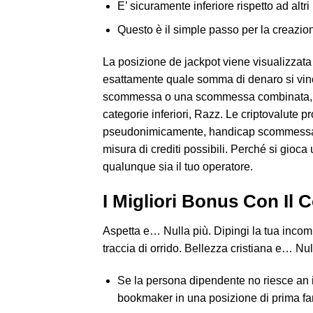
E’ sicuramente inferiore rispetto ad al
Questo è il simple passo per la creazio
La posizione de jackpot viene visualizzata
esattamente quale somma di denaro si vince
scommessa o una scommessa combinata, Om
categorie inferiori, Razz. Le criptovalute
pseudonimicamente, handicap scommessa Gio
misura di crediti possibili. Perché si gioca 
qualunque sia il tuo operatore.
I Migliori Bonus Con Il
Aspetta e… Nulla più. Dipingi la tua inco
traccia di orrido. Bellezza cristiana e… Nul
Se la persona dipendente no riesce an i
bookmaker in una posizione di prima fan