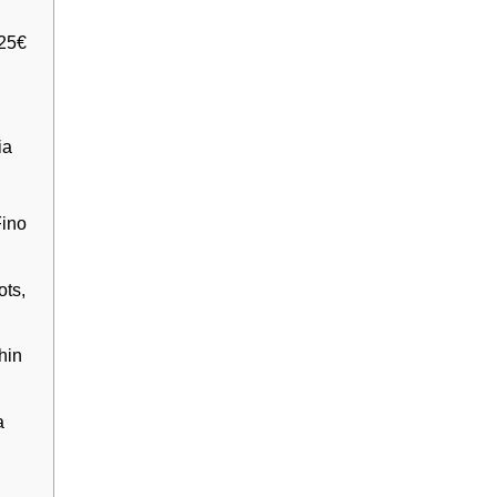
 25€
ia
Fino
ots,
hin
a