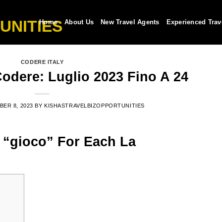
Home
About Us
New Travel Agents
Experienced Trav
CODERE ITALY
odere: Luglio 2023 Fino A 24
ER 8, 2023
BY
KISHASTRAVELBIZOPPORTUNITIES
n “gioco” For Each La