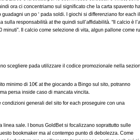
 Quindi ora ci concentriamo sul significato che la carta spavento h
o guadagni un po ‘ pada soldi. I giochi si differenziano for each il
 sulla responsabilità at the quindi sull’affidabilità. “Il calcio è l’
0 minuti”. Il calcio come selezione di vita, algun pallone come ru
anno scegliere pada utilizzare il codice promozionale nella sezio
sito minimo di 10€ at the giocando a Bingo sul sito, potranno
ma persa inside caso di mancata vincita.
 condizioni generali del sito for each proseguire con una
a linea sale. I bonus GoldBet si focalizzano soprattutto sulle
 questo bookmaker ma al contempo punto di debolezza. Come