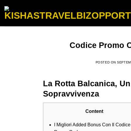
Skip
to
content
Codice Promo C
POSTED ON
SEPTEMB
La Rotta Balcanica, U
Sopravvivenza
Content
I Migliori Added Bonus Con Il Codice