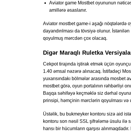
Aviator game Mostbet oyununun nəticəs
amillərə əsaslanır.
Aviator mostbet game-i aşağı nöqtələrdə o
dayandırılması da tövsiyə olunur. İstənil
qoyulmuş mərcdən çox olacaq.
Digər Maraqlı Ruletka Versiyala
Cekpot tirajında ​​iştirak etmək üçün oyunç
1.40 əmsal nəzərə alınacaq. İstifadəçi Mo
yuxarısındakı bölmələr arasında mosbet a
mostbet
görə, oyun portalının rəhbərliyi o
Başqa səhifəyə keçməklə siz dərhal oyuna
prinsipi, həmçinin mərclərin qoyulması və u
Üstəlik, bu bukmeyker kontoru sizə aid istə
kontoru son nəsil SSL şifrələmə üsulu ilə s
hansı bir hücumların qarşısı alınmaqdadır.