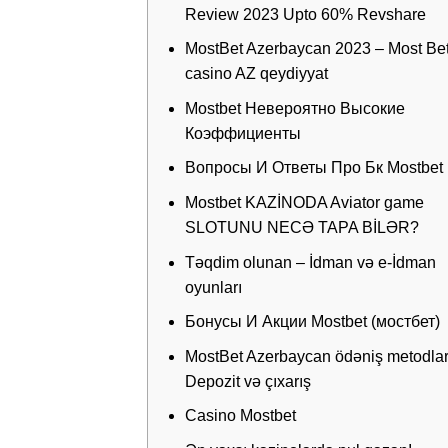
Review 2023 Upto 60% Revshare
MostBet Azerbaycan 2023 – Most Be
casino AZ qeydiyyat
Mostbet Невероятно Высокие
Коэффициенты
Вопросы И Ответы Про Бк Mostbet
Mostbet KAZİNODA Aviator game
SLOTUNU NECƏ TAPA BİLƏR?
Təqdim olunan – İdman və e-İdman
oyunları
Бонусы И Акции Mostbet (мостбет)
MostBet Azerbaycan ödəniş metodlar
Depozit və çıxarış
Casino Mostbet