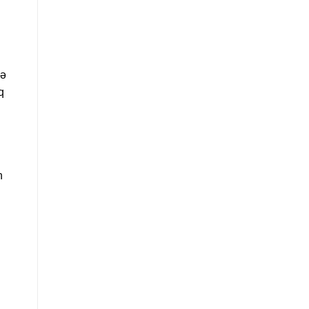
zə
q
n