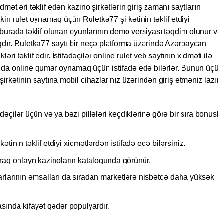
dmətləri təklif edən kazino şirkətlərin giriş zamanı saytların
Lakin rulet oynamaq üçün Ruletka77 şirkətinin təklif etdiyi
 burada təklif olunan oyunlarının demo versiyası təqdim olunur v
r. Ruletka77 saytı bir neçə platforma üzərində Azərbaycan
ri təklif edir. İstifadəçilər online rulet veb saytının xidməti ilə
 da online qumar oynamaq üçün istifadə edə bilərlər. Bunun üç
şirkətinin saytına mobil cihazlarınız üzərindən giriş etməniz laz
adəçilər üçün və ya bəzi pillələri keçdiklərinə görə bir sıra bonus
inin təklif etdiyi xidmətlərdən istifadə edə bilərsiniz.
araq onlayn kazinoların kataloqunda görünür.
rlarının əmsalları da sıradan marketlərə nisbətdə daha yüksək
asında kifayət qədər populyardır.