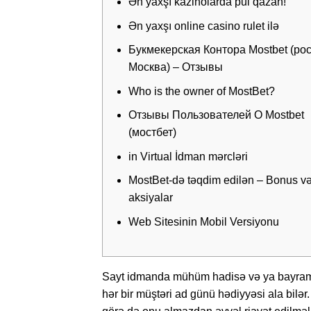
Ən yaxşı kazinolarda pul qazan!
Ən yaxşı online casino rulet ilə
Букмекерская Контора Mostbet (рос
Москва) – Отзывы
Who is the owner of MostBet?
Отзывы Пользователей О Mostbet
(мостбет)
in Virtual İdman mərcləri
MostBet-də təqdim edilən – Bonus v
aksiyalar
Web Sitesinin Mobil Versiyonu
Sayt idmanda mühüm hadisə və ya bayramla
hər bir müştəri ad günü hədiyyəsi ala bilər