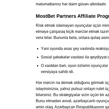
məlumatlarınız hər daim güvən altındadır.
MostBet Partners Affiliate Pr
Risk etmək istəməyən oyunçular üçün minim
etməyə çalışaraq kiçik mərclər etmək lazı
verə bilər. Bununla belə, onlara qulaq as
Yəni oyunda əsas şey vaxtında reaksiy
Sosial şəbəkələr vasitəsi ilə qeydiyyat d
O vaxtdan bəri, oyun özlərini oyunçular
versiyaya sahib idi.
Hər mərcin nə demək olduğunu görmək üçün
istəyirsinizsə, yalnız pulsuz onlayn rulet 
bilərsiniz. Bu strategiyalar sizin üçün bir
Bunu etmədən əvvəl, azərbaycanlı oyunçular
əmin olaq. Azərbaycan Respublikasının qan