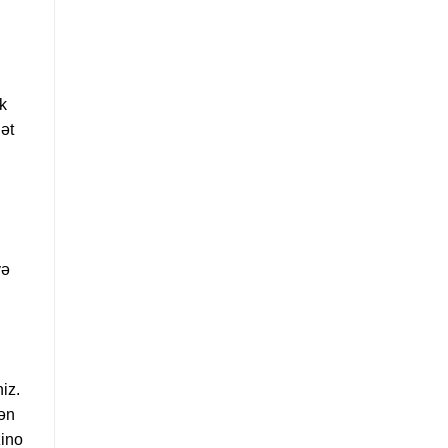
k
ət
və
iz.
dən
zino