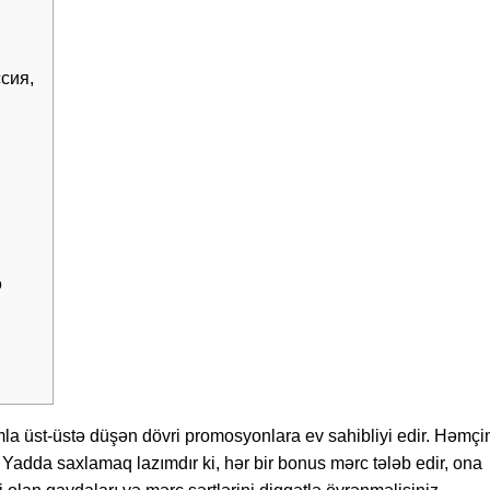
сия,
ə
 üst-üstə düşən dövri promosyonlara ev sahibliyi edir. Həmçin
. Yadda saxlamaq lazımdır ki, hər bir bonus mərc tələb edir, ona