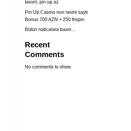
təsviri, pin up az
Pin Up Casino nun rəsmi saytı
Bonus 700 AZN + 250 frispin
Bütün nəticələrə baxın ..
Recent
Comments
No comments to show.