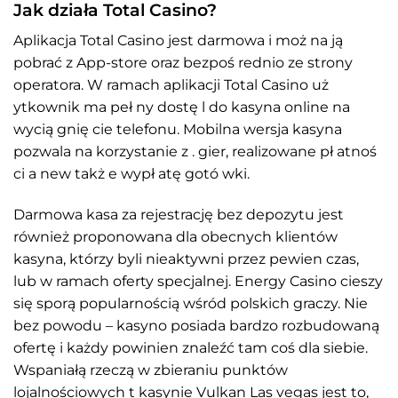
Jak działa Total Casino?
Aplikacja Total Casino jest darmowa i moż na ją
pobrać z App-store oraz bezpoś rednio ze strony
operatora. W ramach aplikacji Total Casino uż
ytkownik ma peł ny dostę l do kasyna online na
wycią gnię cie telefonu. Mobilna wersja kasyna
pozwala na korzystanie z . gier, realizowane pł atnoś
ci a new takż e wypł atę gotó wki.
Darmowa kasa za rejestrację bez depozytu jest
również proponowana dla obecnych klientów
kasyna, którzy byli nieaktywni przez pewien czas,
lub w ramach oferty specjalnej. Energy Casino cieszy
się sporą popularnością wśród polskich graczy. Nie
bez powodu – kasyno posiada bardzo rozbudowaną
ofertę i każdy powinien znaleźć tam coś dla siebie.
Wspaniałą rzeczą w zbieraniu punktów
lojalnościowych t kasynie Vulkan Las vegas jest to,