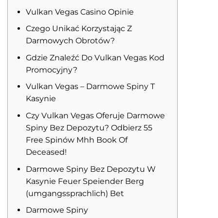
Vulkan Vegas Casino Opinie
Czego Unikać Korzystając Z
Darmowych Obrotów?
Gdzie Znaleźć Do Vulkan Vegas Kod
Promocyjny?
Vulkan Vegas – Darmowe Spiny T
Kasynie
Czy Vulkan Vegas Oferuje Darmowe
Spiny Bez Depozytu? Odbierz 55
Free Spinów Mhh Book Of
Deceased!
Darmowe Spiny Bez Depozytu W
Kasynie Feuer Speiender Berg
(umgangssprachlich) Bet
Darmowe Spiny