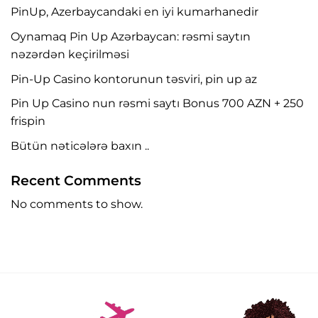
PinUp, Azerbaycandaki en iyi kumarhanedir
Oynamaq Pin Up Azərbaycan: rəsmi saytın
nəzərdən keçirilməsi
Pin-Up Casino kontorunun təsviri, pin up az
Pin Up Casino nun rəsmi saytı Bonus 700 AZN + 250
frispin
Bütün nəticələrə baxın ..
Recent Comments
No comments to show.