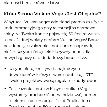
płatności będzie równie łatwe.
Która Strona Vulkan Vegas Jest Oficjalna?
W sytuacji Vulkan Vegas additional premią za użycie
kodu promocyjnego przy rejestracji są darmowe
spiny. Na Twoim koncie pojawi się 50 free re-writes i
to bez żadnej wpłaty perform Vulkan Vegas! Bonus
bez depozytu założenie konta, brzmi naprawdę
nieźle. Kasyno oferuje ekskluzywny bonus dla
nowych graczy oraz dodatkowy bonus z tzw.
Kasyno oferuje rozrywki z najlepszych
deweloperów, którzy otwarcie publikują RTP
swoich projektów we są regularnie audytowani.
Po założeniu konta w Kasynie Vulkan Vegas
wystarczy uruchomić potwierdzić swój numer
telefonu, a potem odpalić slot Publication of
Dead we odebrać 50 darmowych spinów.