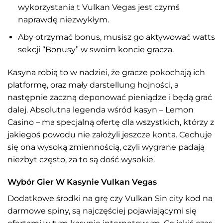
wykorzystania t Vulkan Vegas jest czymś
naprawdę niezwykłym.
Aby otrzymać bonus, musisz go aktywować watts
sekcji “Bonusy” w swoim koncie gracza.
Kasyna robią to w nadziei, że gracze pokochają ich
platformę, oraz mały darstellung hojności, a
następnie zaczną deponować pieniądze i będą grać
dalej. Absolutna legenda wśród kasyn – Lemon
Casino – ma specjalną ofertę dla wszystkich, którzy z
jakiegoś powodu nie założyli jeszcze konta. Cechuje
się ona wysoką zmiennością, czyli wygrane padają
niezbyt często, za to są dość wysokie.
Wybór Gier W Kasynie Vulkan Vegas
Dodatkowe środki na grę czy Vulkan Sin city kod na
darmowe spiny, są najczęściej pojawiającymi się