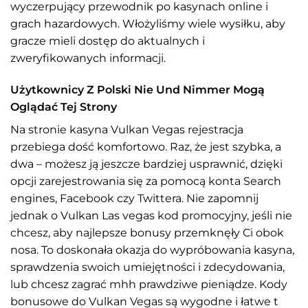
wyczerpujący przewodnik po kasynach online i
grach hazardowych. Włożyliśmy wiele wysiłku, aby
gracze mieli dostęp do aktualnych i
zweryfikowanych informacji.
Użytkownicy Z Polski Nie Und Nimmer Mogą
Oglądać Tej Strony
Na stronie kasyna Vulkan Vegas rejestracja
przebiega dość komfortowo. Raz, że jest szybka, a
dwa – możesz ją jeszcze bardziej usprawnić, dzięki
opcji zarejestrowania się za pomocą konta Search
engines, Facebook czy Twittera. Nie zapomnij
jednak o Vulkan Las vegas kod promocyjny, jeśli nie
chcesz, aby najlepsze bonusy przemknęły Ci obok
nosa. To doskonała okazja do wypróbowania kasyna,
sprawdzenia swoich umiejętności i zdecydowania,
lub chcesz zagrać mhh prawdziwe pieniądze. Kody
bonusowe do Vulkan Vegas są wygodne i łatwe t