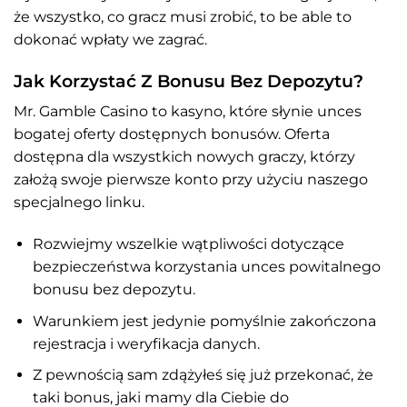
że wszystko, co gracz musi zrobić, to be able to
dokonać wpłaty we zagrać.
Jak Korzystać Z Bonusu Bez Depozytu?
Mr. Gamble Casino to kasyno, które słynie unces
bogatej oferty dostępnych bonusów. Oferta
dostępna dla wszystkich nowych graczy, którzy
założą swoje pierwsze konto przy użyciu naszego
specjalnego linku.
Rozwiejmy wszelkie wątpliwości dotyczące
bezpieczeństwa korzystania unces powitalnego
bonusu bez depozytu.
Warunkiem jest jedynie pomyślnie zakończona
rejestracja i weryfikacja danych.
Z pewnością sam zdążyłeś się już przekonać, że
taki bonus, jaki mamy dla Ciebie do