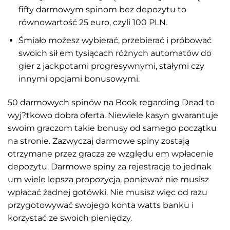
fifty darmowym spinom bez depozytu to
równowartość 25 euro, czyli 100 PLN.
Śmiało możesz wybierać, przebierać i próbować
swoich sił em tysiącach różnych automatów do
gier z jackpotami progresywnymi, stałymi czy
innymi opcjami bonusowymi.
50 darmowych spinów na Book regarding Dead to
wyj?tkowo dobra oferta. Niewiele kasyn gwarantuje
swoim graczom takie bonusy od samego początku
na stronie. Zazwyczaj darmowe spiny zostają
otrzymane przez gracza ze względu em wpłacenie
depozytu. Darmowe spiny za rejestracje to jednak
um wiele lepsza propozycja, ponieważ nie musisz
wpłacać żadnej gotówki. Nie musisz więc od razu
przygotowywać swojego konta watts banku i
korzystać ze swoich pieniędzy.