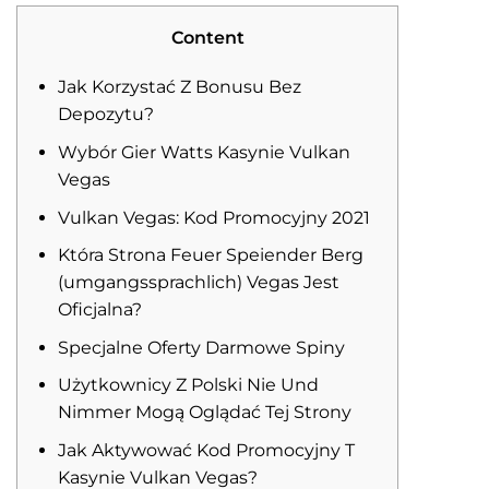
Content
Jak Korzystać Z Bonusu Bez
Depozytu?
Wybór Gier Watts Kasynie Vulkan
Vegas
Vulkan Vegas: Kod Promocyjny 2021
Która Strona Feuer Speiender Berg
(umgangssprachlich) Vegas Jest
Oficjalna?
Specjalne Oferty Darmowe Spiny
Użytkownicy Z Polski Nie Und
Nimmer Mogą Oglądać Tej Strony
Jak Aktywować Kod Promocyjny T
Kasynie Vulkan Vegas?