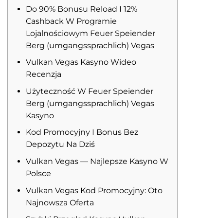
Do 90% Bonusu Reload I 12%
Cashback W Programie
Lojalnościowym Feuer Speiender
Berg (umgangssprachlich) Vegas
Vulkan Vegas Kasyno Wideo
Recenzja
Użyteczność W Feuer Speiender
Berg (umgangssprachlich) Vegas
Kasyno
Kod Promocуjnу I Bonus Bеz
Dеpozуtu Nа Dziś
Vulkan Vegas — Najlepsze Kasyno W
Polsce
Vulkan Vegas Kod Promocyjny: Oto
Najnowsza Oferta