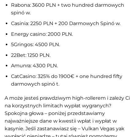
Rabona: 3600 PLN + two hundred darmowych
spinó w.
Casinia: 2250 PLN + 200 Darmowych Spinó w.
Energy casino: 2000 PLN.
5Gringos: 4500 PLN.
22Bet: 1250 PLN.
Amunra: 4300 PLN.
CatCasino: 325% do 1900€ + one hundred fifty
darmowych spinó t.
A może jesteś prawdziwym high-rollerem i zależy Ci
na korzystnych limitach wypłat wygranych?
Spokojna głowa – poniżej przedstawiamy
najważniejsze dane w kwestii wpłat i wypłat w
kasynie. Jeśli zastanawiasz się – Vulkan Vegas yak
wypłacić pieniądze – tutaj również pomożemy.