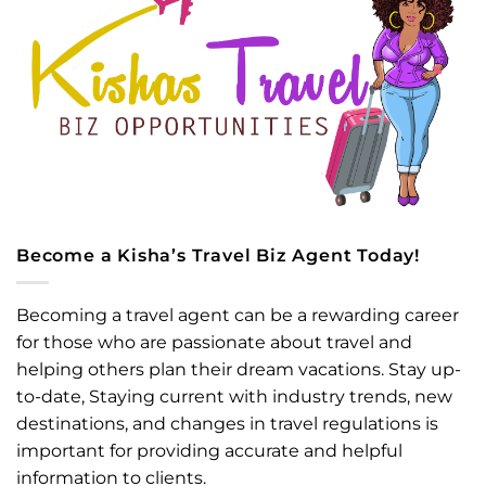
Become a Kisha’s Travel Biz Agent Today!
Becoming a travel agent can be a rewarding career
for those who are passionate about travel and
helping others plan their dream vacations. Stay up-
to-date, Staying current with industry trends, new
destinations, and changes in travel regulations is
important for providing accurate and helpful
information to clients.